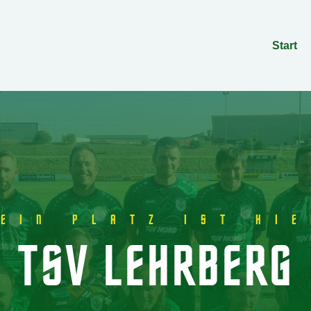
Start
EIN PLATZ IST HI
TSV LEHRBERG